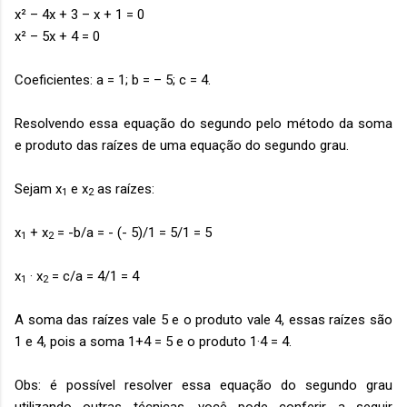
x² – 4x + 3
–
x + 1 = 0
x² – 5x + 4 = 0
Coeficientes: a = 1; b = – 5; c = 4.
Resolvendo essa equação do segundo pelo método da soma
e produto das raízes de uma equação do segundo grau.
Sejam x
e x
as raízes:
1
2
x
+ x
= -b/a = - (- 5)/1 = 5/1 = 5
1
2
x
· x
= c/a = 4/1 = 4
1
2
A soma das raízes vale 5 e o produto vale 4, essas raízes são
1 e 4, pois a soma 1+4 = 5 e o produto 1·4 = 4.
Obs: é possível resolver essa equação do segundo grau
utilizando outras técnicas, você pode conferir a seguir