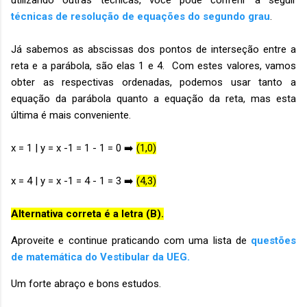
técnicas de resolução de equações do segundo grau
.
Já sabemos as abscissas dos pontos de interseção entre a
reta e a parábola, são elas 1 e 4. Com estes valores, vamos
obter as respectivas ordenadas, podemos usar tanto a
equação da parábola quanto a equação da reta, mas esta
última é mais conveniente.
x = 1 | y = x -1 = 1 - 1 = 0 ➡️
(1,0)
x = 4 | y = x -1 = 4 - 1 = 3 ➡️
(4,3)
Alternativa correta é a letra (B).
Aproveite e continue praticando com uma lista de
questões
de matemática do Vestibular da UEG.
Um forte abraço e bons estudos.