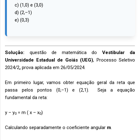
c) (1,0) e (3,0)
d) (2,–1)
e) (0,3)
Solução:
questão de matemática do
Vestibular da
Universidade Estadual de Goiás (UEG)
,
Processo Seletivo
2024/2
,
prova aplicada em 26/05/2024.
Em primeiro lugar, vamos obter equação geral da reta que
passa pelos pontos
(0,–1) e (2,1). Seja a equação
fundamental da reta:
y
–
y
= m ( x
–
x
)
0
0
Calculando separadamente o coeficiente angular
m
.