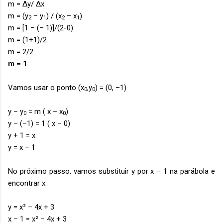
m = Δy/ Δx
m = (y
–
y
) / (x
–
x
)
2
1
2
1
m = [1
–
(
–
1)]/(2-0)
m = (1+1)/2
m = 2/2
m = 1
Vamos usar o ponto (x
,y
) = (0,
–
1)
0
0
y
–
y
= m ( x
–
x
)
0
0
y
–
(
–
1) = 1 ( x
–
0)
y + 1 = x
y = x
–
1
No próximo passo, vamos substituir y por x
–
1 na parábola e
encontrar x.
y = x² – 4x + 3
x
–
1 = x² – 4x + 3