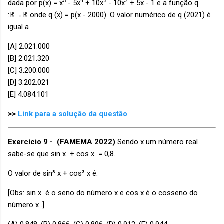
5
4
3
2
dada por p(x) = x
- 5x
+ 10x
- 10x
+ 5x - 1 e a função q
:ℝ→ℝ onde q (x) = p(x - 2000). O valor numérico de q (2021) é
igual a
[A] 2.021.000
[B] 2.021.320
[C] 3.200.000
[D] 3.202.021
[E] 4.084.101
>>
Link para a solução da questão
Exercício 9 -
(FAMEMA 2022)
Sendo x um número real
sabe-se que sin x + cos x = 0,8.
O valor de sin³ x + cos³ x é:
[Obs: sin x é o seno do número x e cos x é o cosseno do
número x .]