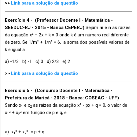
>>
Link para a solução da questão
Exercício 4 - (Professor Docente I - Matemática -
SEEDUC-RJ - 2015 - Banca CEPERJ)
Sejam
m
e
n
as raízes
da equação x² – 2x + k = 0 onde k é um número real diferente
de zero. Se 1/m² + 1/n² = 6, a soma dos possíveis valores de
k é igual a:
a) -1/3 b) -1 c) 0 d) 2/3 e) 2
>>
Link para a solução da questão
Exercício 5 -
(Concurso Docente I - Matemática -
Prefeitura de Maricá - 2018 - Banca: COSEAC - UFF)
Sendo x
e x
as raízes da equação x² - px + q = 0, o valor de
1
2
x
² + x
² em função de p e q, é:
1
2
a) x
² + x
² = p + q
1
2