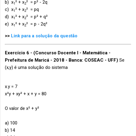
b) x
² + x
² = p² - 2q
1
2
c) x
² + x
² = pq
1
2
d) x
² + x
² = p² + q²
1
2
e) x
² + x
² = p - 2q²
1
2
>>
Link para a solução da questão
Exercício 6 -
(Concurso Docente I - Matemática -
Prefeitura de Maricá - 2018 - Banca: COSEAC - UFF)
Se
(x,y) é uma solução do sistema
x.y = 7
x²y + xy² + x + y = 80
O valor de x² + y²
a) 100
b) 14