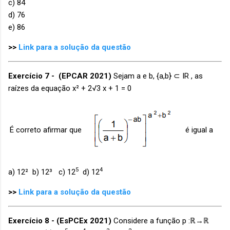
c) 84
d) 76
e) 86
>>
Link para a solução da questão
Exercício 7 - (EPCAR 2021)
Sejam a e b, {a,b} ⊂ IR , as
raízes da equação x² + 2√3 x + 1 = 0
É correto afirmar que
é igual a
5
4
a) 12² b) 12³ c) 12
d) 12
>>
Link para a solução da questão
Exercício 8 -
(EsPCEx 2021)
Considere a função p :ℝ→ℝ