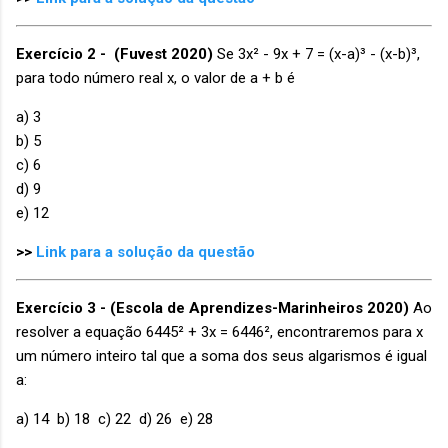
Exercício 2 -
(Fuvest 2020)
Se 3x² - 9x + 7 = (x-a)³ - (x-b)³,
para todo número real x, o valor de a + b é
a) 3
b) 5
c) 6
d) 9
e) 12
>>
Link para a solução da questão
Exercício 3 - (Escola de Aprendizes-Marinheiros 2020)
Ao
resolver a equação 6445² + 3x = 6446², encontraremos para x
um número inteiro tal que a soma dos seus algarismos é igual
a:
a) 14 b) 18 c) 22 d) 26 e) 28